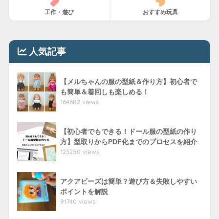
工作・遊び
おすすめ玩具
人気記事
【メルちゃんの服の型紙＆作り方】初心者で
も簡単＆着回しも楽しめる！
164682 views
【初心者でもできる！ドール服の型紙の作り
方】型取りからPDF化までのプロセスを紹介
123250 views
アクアビーズは簡単？遊び方＆失敗しやすい
ポイントを解説
91740 views