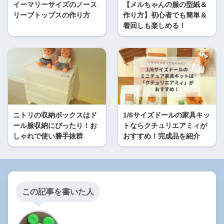
イーマリーサイズのノース
【メルちゃんの服の型紙＆
リーブトップスの作り方
作り方】初心者でも簡単＆
着回しも楽しめる！
ニトリの収納ボックスはド
1/6サイズドールの家具キッ
ール服収納にぴったり！お
トならクチュリエアミィが
しゃれで使い勝手抜群
おすすめ！完成品を紹介
この記事を書いた人