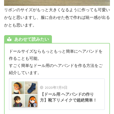
リボンのサイズがもっと大きくなるように作っても可愛い
かなと思いますし、服に合わせた色で作れば統一感が出る
かとも思います。
あわせて読みたい
ドールサイズならもっともっと簡単にヘアバンドを
作ることも可能。
すごく簡単なドール用のヘアバンドを作る方法をご
紹介しています。
2020年7月9日
【ドール用 ヘアバンドの作り
方】靴下リメイクで超絶簡単！