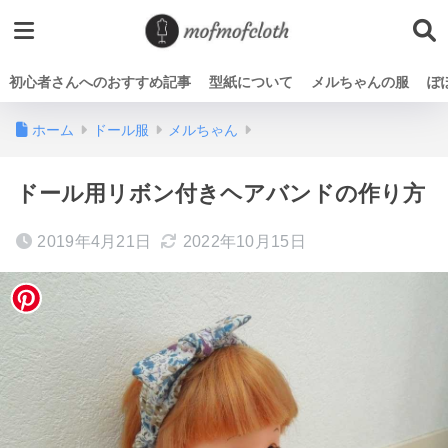
初心者さんへのおすすめ記事
型紙について
メルちゃんの服
ぽ
ホーム
ドール服
メルちゃん
ドール用リボン付きヘアバンドの作り方
2019年4月21日
2022年10月15日