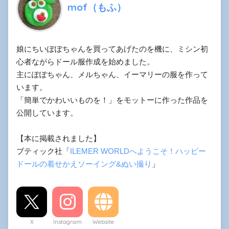
mof（もふ）
娘にちいぽぽちゃんを買ってあげたのを機に、ミシン初
心者ながらドール服作成を始めました。
主にぽぽちゃん、メルちゃん、イーマリーの服を作って
います。
「簡単でかわいいものを！」をモットーに作った作品を
公開しています。
【本に掲載されました】
ブティック社「
ILEMER WORLDへようこそ！ハッピー
ドールの着せかえソーイング&ぬい撮り
」
X
Instagram
Website