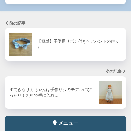
前の記事
【簡単】子供用リボン付きヘアバンドの作り
方
次の記事
すてきなリカちゃんは手作り服のモデルにぴ
ったり！無料で手に入れ…
メニュー