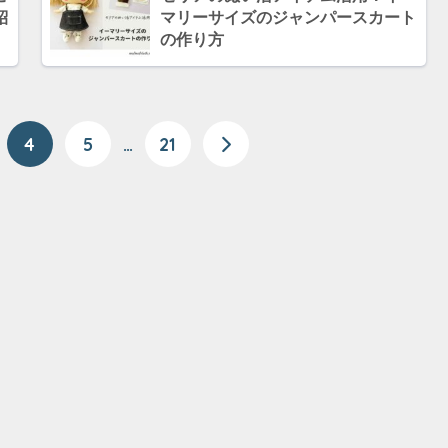
紹
マリーサイズのジャンパースカート
の作り方
4
5
…
21