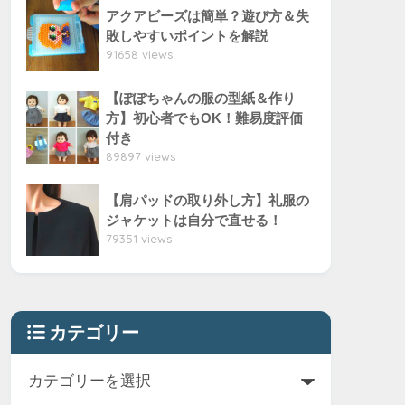
アクアビーズは簡単？遊び方＆失
敗しやすいポイントを解説
91658 views
【ぽぽちゃんの服の型紙＆作り
方】初心者でもOK！難易度評価
付き
89897 views
【肩パッドの取り外し方】礼服の
ジャケットは自分で直せる！
79351 views
カテゴリー