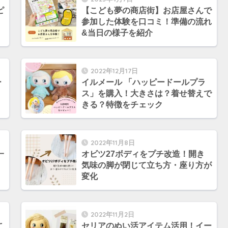
ピ
【こども夢の商店街】お店屋さんで
参加した体験を口コミ！準備の流れ
&当日の様子を紹介
2022年12月17日
ー
イルメール 「ハッピードールプラ
ス」を購入！大きさは？着せ替えで
きる？特徴をチェック
2022年11月8日
一
オビツ27ボディをプチ改造！開き
気味の脚が閉じて立ち方・座り方が
変化
2022年11月2日
こ
セリアのぬい活アイテム活用！イー